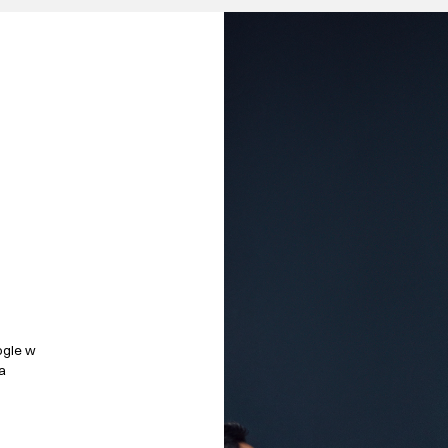
ogle w
a